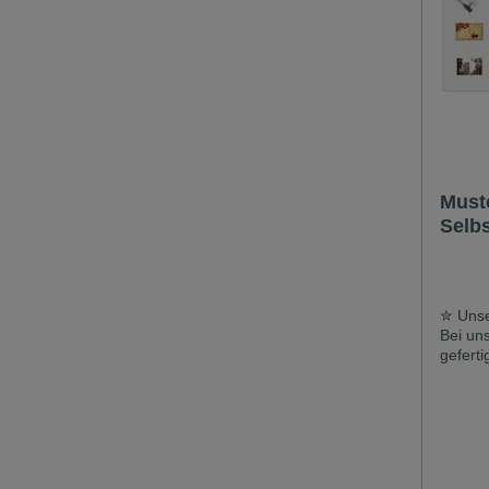
Muste
Selb
magne
weis
✮ Unse
Bei uns
geferti
import
erhälts
hoher 
extrem
mehrma
Reinigu