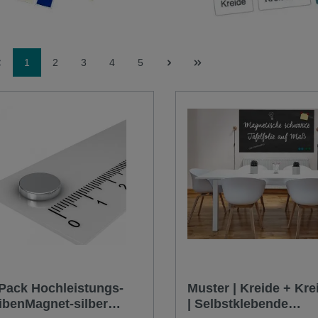
1
2
3
4
5
 Pack Hochleistungs-
Muster | Kreide + Krei
ibenMagnet-silber
| Selbstklebende