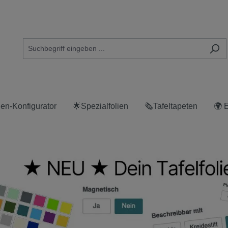
ien-Konfigurator
🌟Spezialfolien
🗞Tafeltapeten
🌍 
erie überspringen