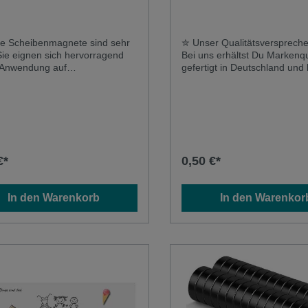
2mm
magnetische Tafelfoli
schwarz
e Scheibenmagnete sind sehr
✮ Unser Qualitätsversprec
Sie eignen sich hervorragend
Bei uns erhältst Du Markenqu
e Anwendung auf
gefertigt in Deutschland und
klebenden magnetischen
importierte Auslandsware☞ H
lien und Glas-
erhältst Du eine qualitative F
afeln. Dort halten diese
hoher Widerstandsfähigkeit 
magnete Notizzettel und dickere
extrem langer Lebensdauer -
 sicher fest.Durchmesser: 10
mehrmaliger Beschriftung u
e: 10mm Zugkraft je Magnet:
Reinigung siehst Du garantie
 KG Farbe:silber
Rückstände‼️ ACHTUNG ‼️ Di
€*
0,50 €*
ist NUR mit Kreidestiften be
- NICHT für echte Kreide gee
Unsere Folie ist vielseitig ei
In den Warenkorb
In den Warenkor
☞ Unsere selbstklebende un
magnetische Tafelfolie mit
widerstandsfähiger Oberfläch
idealer Haftgrund für Magnet
Folie ist wasserfest und somi
problemlos im Innen- und
Außenbereich verwendbar. 
die Folie im Außenbereich a
möchtest, empfehlen wir ein