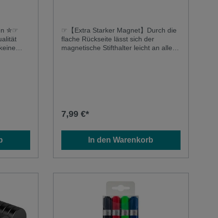
e |
hen ✮☞
☞【Extra Starker Magnet】Durch die
alität
flache Rückseite lässt sich der
 keine
magnetische Stifthalter leicht an allen
ier
magnetischen Oberflächen befestigen
olie mit
z. B. Kühlschrank, Whiteboard, Spind,
und
Schrank, Tafelfolien
 auch bei
Magnetfolien.Stifthalter für Whiteboard
nd
magnetisch schmal - 12cm (hoch) x
rt keine
2.7cm (tief) x 5.5cm (breit)
ese Folie
7,99 €*
schreibbar
ignet!!✮
nsetzbar ✮
b
In den Warenkorb
d
e ist ein
e | Die
t
Wenn Du
nbringen
en