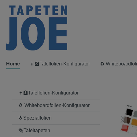
springen
Zur Hauptnavigation springen
Home
👨‍🏫Tafelfolien-Konfigurator
🧲 Whiteboardfol
👨‍🏫Tafelfolien-Konfigurator
Bildergal
🧲 Whiteboardfolien-Konfigurator
🌟Spezialfolien
🗞Tafeltapeten