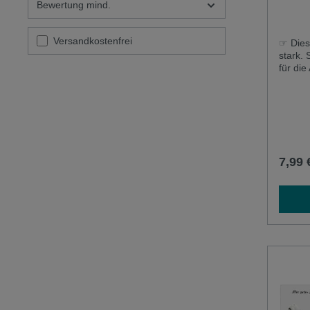
10x
Bewertung mind.
Filter hinzufügen: Versandkostenfrei
Versandkostenfrei
☞ Dies
stark. 
für di
selbst
Tafelfo
Magnett
Würfel
Karten
mm Höh
ca. 7,0
7,99 