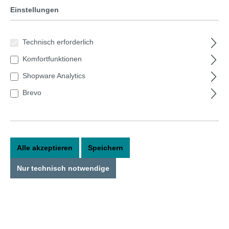
Einstellungen
Technisch erforderlich
Komfortfunktionen
Shopware Analytics
Brevo
Alle akzeptieren
Speichern
Ecosphere 10cm kleine Kugel weiß
Nur technisch notwendige
In dieser Kugel ist die Welt in Ordnung!Die original