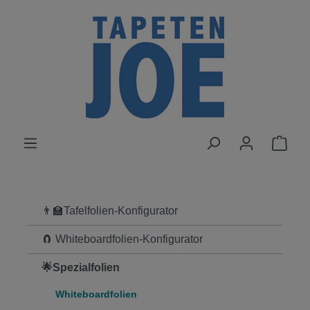
alt springen
👨‍🏫Tafelfolien-Konfigurator
🧲 Whiteboardfolien-Konfigurator
🌟Spezialfolien
Whiteboardfolien