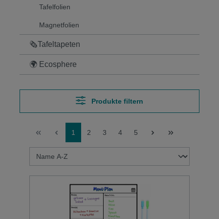
Tafelfolien
Magnetfolien
🗞Tafeltapeten
🌍 Ecosphere
Produkte filtern
1
2
3
4
5