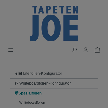
alt springen
👨‍🏫Tafelfolien-Konfigurator
🧲 Whiteboardfolien-Konfigurator
🌟Spezialfolien
Whiteboardfolien