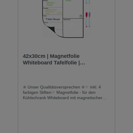
42x30cm | Magnetfolie
Whiteboard Tafelfolie |
Wochenplan | Kühlschrankfolie
weiß
✮ Unser Qualitätsversprechen ✮☞ inkl. 4
farbigen Stiften☞ Magnetfolie - für den
Kühlschrank Whiteboard mit magnetischer
Rückseite und widerstandsfähiger Oberfläche
- für metallische Oberflächen.☞ Hier erhältst
Du eine qualitative Folie mit hoher
Widerstandsfähigkeit und extrem langer
Lebensdauer - auch bei mehrmaliger
Beschriftung und Reinigung siehst Du