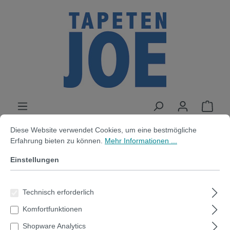
alt springen
Cookie-Voreinstellungen
Diese Website verwendet Cookies, um eine bestmögliche Erfahrung bi
Diese Website verwendet Cookies, um eine bestmögliche
Erfahrung bieten zu können.
Mehr Informationen ...
100x40cm | magnetische
Einstellungen
Tafelfolie | selbstklebend | mint
Technisch erforderlich
Komfortfunktionen
Bildergalerie überspringen
Shopware Analytics