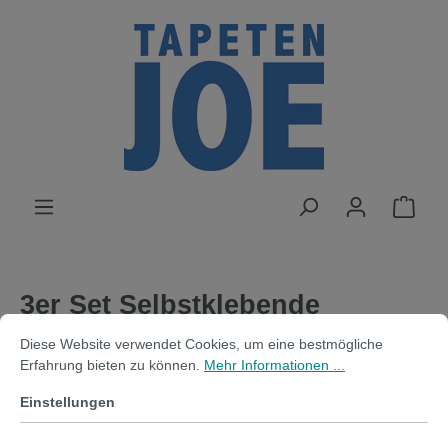
alt springen
3er Set Selbstklebende
Cookie-Voreinstellungen
Diese Website verwendet Cookies, um eine bestmögliche Erfahrung bi
magnetische
Diese Website verwendet Cookies, um eine bestmögliche
Erfahrung bieten zu können.
Mehr Informationen ...
Whiteboardfolie_DIN A4
Einstellungen
(21x29,7cm) weiß