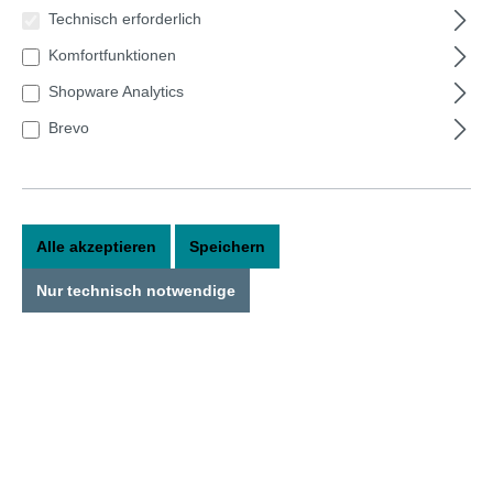
Technisch erforderlich
Komfortfunktionen
Bildergalerie überspringen
Shopware Analytics
Brevo
Alle akzeptieren
Speichern
Nur technisch notwendige
15,90 €*
Preise inkl. MwSt. zzgl. Versandkosten