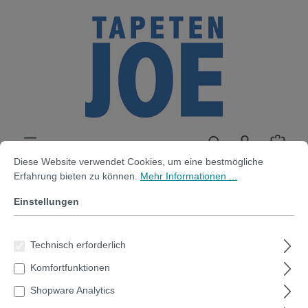
alt springen
Cookie-Voreinstellungen
Diese Website verwendet Cookies, um eine bestmögliche Erfahrung bi
Diese Website verwendet Cookies, um eine bestmögliche
Erfahrung bieten zu können.
Mehr Informationen ...
Einstellungen
Stifthalter hellblau magnetisch
breit- 10cm x 4.0 x 12
Technisch erforderlich
Komfortfunktionen
Shopware Analytics
Bildergalerie überspringen