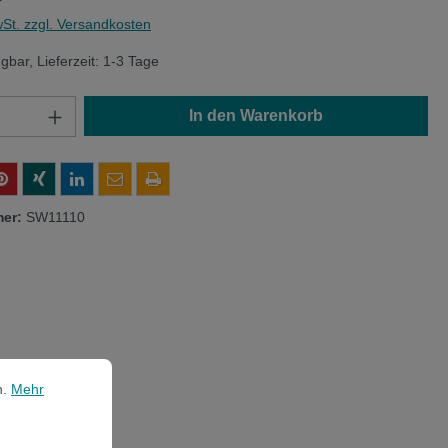
wSt. zzgl. Versandkosten
gbar, Lieferzeit: 1-3 Tage
Anzahl: Gib den gewünschten Wert ein oder
In den Warenkorb
mer:
SW11110
ehr Informationen ...
n.
Mehr