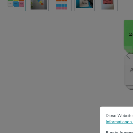
Cookie-Vorein
Diese Website ve
Diese Website
Informationen .
Einstellunge