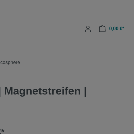
0,00 €*
Ecosphere
 Magnetstreifen |
€*