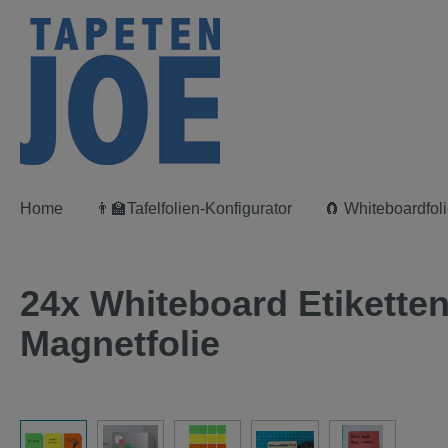
springen
Zur Hauptnavigation springen
Home
👨‍🏫Tafelfolien-Konfigurator
🧲 Whiteboardfoli
24x Whiteboard Etiketten
Magnetfolie
Bildergalerie überspringen