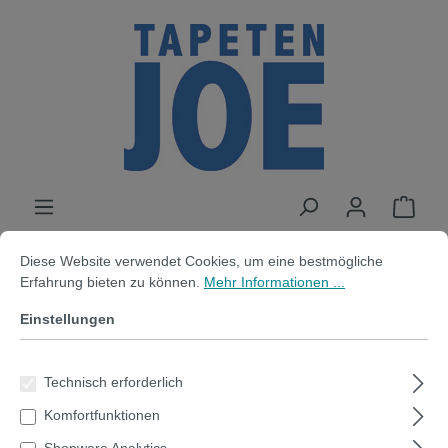
alt springen
Cookie-Voreinstellungen
Diese Website verwendet Cookies, um eine bestmögliche Erfahrung bi
Diese Website verwendet Cookies, um eine bestmögliche
Erfahrung bieten zu können.
Mehr Informationen ...
Muster | Kreidestift |
Einstellungen
Selbstklebende magnetische
Tafelfolie | schwarz
Technisch erforderlich
Komfortfunktionen
Shopware Analytics