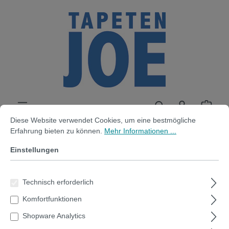
alt springen
Cookie-Voreinstellungen
Diese Website verwendet Cookies, um eine bestmögliche Erfahrung bi
Diese Website verwendet Cookies, um eine bestmögliche
Erfahrung bieten zu können.
Mehr Informationen ...
Einstellungen
Stifthalter magnetisch schmal -
12cm x 2.7 x 5.7
Technisch erforderlich
Komfortfunktionen
Shopware Analytics
Bildergalerie überspringen