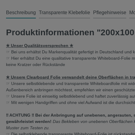
Beschreibung
Transparente Klebefolie
Pflegehinweise
Mo
Produktinformationen "200x100 c
✮ Unser Qualitätsversprechen ✮
☞ Bei uns erhältst Du Markenqualität gefertigt in Deutschland und 
☞ Hier erhältst Du eine qualitative transparente Whiteboard-Folie
keine Kratzer oder Rückstände
✮ Unsere Clearboard Folie verwandelt deine Oberflächen in t
☞ Unsere selbstklebende und transparente Whiteboardfolie mit wid
Außenbereich anbringen möchtest, empfehlen wir einen geschützten P
☞ Unsere Folie ist einseitig selbstklebend und haftet zuverlässig 
☞ Mit wenigen Handgriffen und ohne viel Aufwand ist die durchsicht
‼️ ACHTUNG ‼️ Bei der Anbringung auf unebenen, angerauten, s
gewährleistet werden!
Das Bekleben von unebenen Oberflächen kan
Muster zum Testen zu.
☞ Die selbstklebende transparente Whiteboard-Folie ist rückstandsf