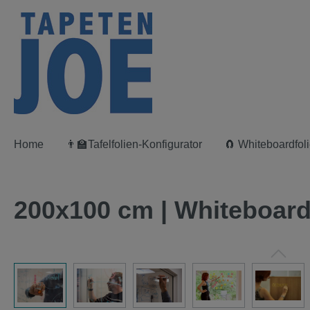
springen
Zur Hauptnavigation springen
Home
👨‍🏫Tafelfolien-Konfigurator
🧲 Whiteboardfoli
200x100 cm | Whiteboardfo
Bildergalerie überspringen