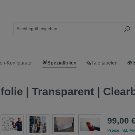
en-Konfigurator
🌟Spezialfolien
🗞Tafeltapeten
🌍 
lie | Transparent | Clearb
99,00 
Preise inkl. M