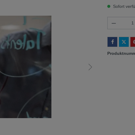
Sofort verfü
Produkt 
Produktnum