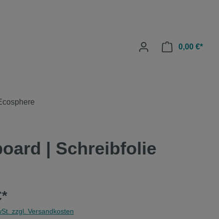
0,00 €*
Ecosphere
oard | Schreibfolie
€*
wSt. zzgl. Versandkosten