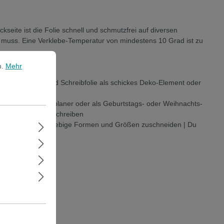
eite ist die Folie schnell und schmutzfrei auf diversen
in muss. Eine Verklebe-Temperatur von mindestens 10 Grad ist zu
ehr Informationen ...
n.
Mehr
ichtige Whiteboard Schreibfolie als schickes Deko-Element oder
en- und Haushaltsplaner oder als Geburtstags- oder Weihnachts-
ransparent zum beschreiben
ppichmesser in beliebige Formen und Größen zuschneiden | Du