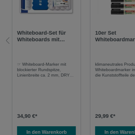
Whiteboard-Set für
10er Set
Whiteboards mit
Whiteboardmar
Marker, Wischer,
EcoLine EDDIN
Reinigungsspray und
schwarz -
Haftmagneten
klimaneutrales
☞ Whiteboard-Marker mit
klimaneutrales Produ
Produkt
blockierter Rundspitze,
Whiteboardmarker in
Linienbreite ca. 2 mm, DRY
die Kunststoffteile d
SAFE - kann tagelang offen
Markers bestehen i
liegen ohne einzutrocknen
mindestens zu 90% 
(Prüfklima nach ISO 554) - für
recyceltem Material;
hohe ZuverlässigkeitWischer
nachfüllbar☞ Whiteb
mit Schaumpolster, ☞
Marker EcoLine zum
Magneteinlage und
Schreiben und Marki
waschbarem Microfasertuch
Whiteboardfolien,
34,90 €*
29,99 €*
☞ Reinigungsspray für die
Whiteboards oder Fl
Grundreinigung von
auch geeignet für Em
Whiteboards, FCKW-freies
Melamin oder ander
In den Warenkorb
In den Waren
Pumpspray ☞ Praktische
geschlossene