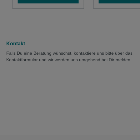
Haftmagnete, rund ☞
Oberflächen. ☞ Gut
Lieferumfang: Vier
deckende, geruchsne
Whiteboard-Marker (rot, grün,
Flüssigkreide auf
blau, schwarz), ein Wischer,
Wasserbasis.☞ Feuc
ein Reinigungsspray 250 ml
abwischbar von fast 
und vier Magnete
geschlossenen
Oberflächen. ☞ Stric
Kontakt
- 5 mm
Falls Du eine Beratung wünschst, kontaktiere uns bitte über das
Kontaktformular und wir werden uns umgehend bei Dir melden.