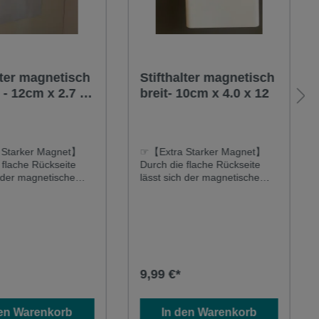
lter magnetisch
Stifthalter magnetisch
 x
breit- 10cm x 4.0 x 12
nk für Tafel,-
oardfolien
Starker Magnet】
☞【Extra Starker Magnet】
 flache Rückseite
Durch die flache Rückseite
h der magnetische
lässt sich der magnetische
 leicht an allen
Stifthalter leicht an allen
chen Oberflächen
magnetischen Oberflächen
n z. B. Kühlschrank,
befestigen z. B. Kühlschrank,
d, Spind, Schrank,
Whiteboard, Spind, Schrank,
n
Tafelfolien
en.Stifthalter für
Magnetfolien.Stifthalter für
en & Whiteboardfolien
Whiteboard magnetisch breit -
9,99 €*
schmal - 12cm
10cm (hoch) x 4cm (tief) x
2.7cm (tief) x 5.5cm
12cm (breit)
den Warenkorb
In den Warenkorb