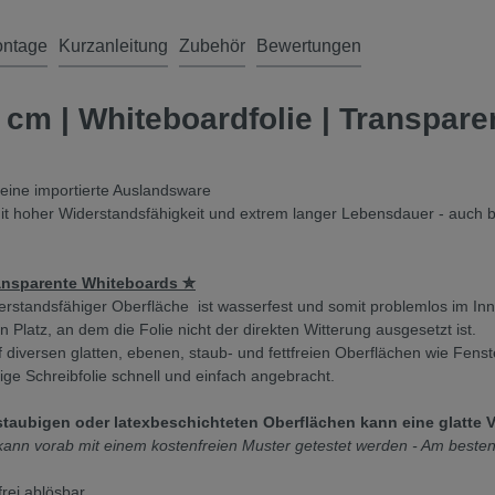
ntage
Kurzanleitung
Zubehör
Bewertungen
m | Whiteboardfolie | Transparent
keine importierte Auslandsware
 mit hoher Widerstandsfähigkeit und extrem langer Lebensdauer - auch 
ransparente Whiteboards ✮
erstandsfähiger Oberfläche ist wasserfest und somit problemlos im I
latz, an dem die Folie nicht der direkten Witterung ausgesetzt ist.
auf diversen glatten, ebenen, staub- und fettfreien Oberflächen wie F
ige Schreibfolie schnell und einfach angebracht.
taubigen oder latexbeschichteten Oberflächen kann eine glatte Ve
n vorab mit einem kostenfreien Muster getestet werden - Am besten sp
rei ablösbar.