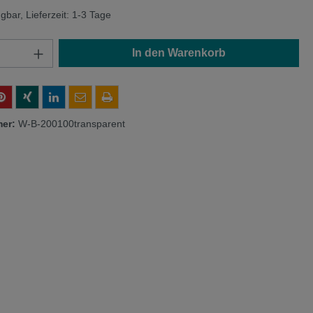
gbar, Lieferzeit: 1-3 Tage
Anzahl: Gib den gewünschten Wert ein oder
In den Warenkorb
mer:
W-B-200100transparent